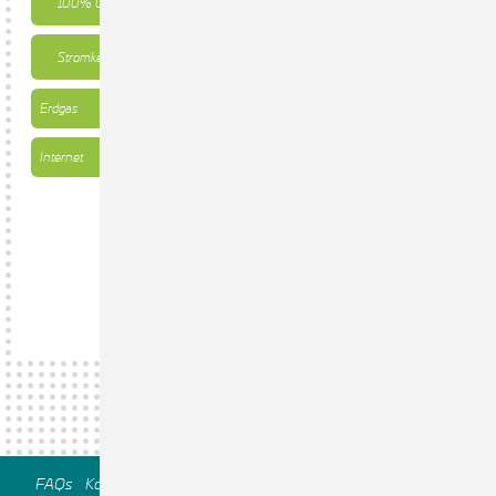
100% Ökostrom
Stromkennzeichnung
Erdgas
Internet
FAQs
Kontakt
Störungsmeldung
Impressum
Datenschutz