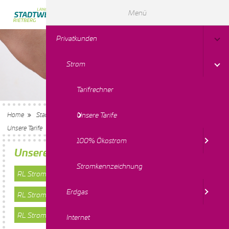
Menü
Privatkunden
Strom
Tarifrechner
Unsere Tarife
Home
Stadtwerke Rietberg-Langenberg
Privatkunden
Strom
Unsere Tarife
100% Ökostrom
Unsere Strom-Tarife
Stromkennzeichnung
RL Strom
zu den Details
Erdgas
RL StromSicher24
zu den Details
RL Strom Wärmepumpe
zu den Details
Internet