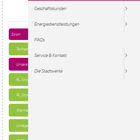
Geschäftskunden
Energiedienstleistungen
Strom
FAQs
Tarifrechner
Service & Kontakt
Unsere Tarife
Die Stadtwerke
RL StromSicher24
RL Strom
Wärmepumpe
Umlagenreduzierung