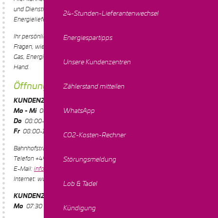
und Dienstleistungen erklären lassen - und natürlich auch gleich Ihren
24-Stunden-Lieferantenwechsel
Energieliefervertrag abschließen.
Ihr persönlicher Kundenservice vor Ort ist Ihnen außerdem bei allen
Energiespartipps
Fragen, wie zu Rechnungen oder anderen Anliegen, behilflich. Strom,
Gas, Energiedienstleistungen und Highspeed-Internet - alles aus einer
Unsere Kundenzentren
Hand.
Öffnungszeiten
Zählerstand mitteilen
KUNDENZENTRUM RIETBERG
WhatsApp
Mo - Mi
08:00-12:30 / 13:00-16:30 Uhr
Do
08:00-12:30 / 13:00-18:00 Uhr
Fr
08:00-13:30 Uhr
CO2-Kosten-Rechner
Bahnhofstraße 14
Telefon +49 (0) 5244 9609944
Störungsmeldung
E-Mail:
info@stadtwerke-rl.de
Internet: www.stadtwerke-rl.de
Lob & Tadel
KUNDENZENTRUM LANGENBERG
Mo
07:30 - 13:30 / 14:30 - 16:00 Uhr
Kündigung