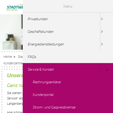
Menü
Privatkunden
Geschäftskunden
Energiedienstleistungen
FAQs
Home
Stadtwerke Rietberg-Langenberg
Service & Kontakt
Unsere
Kundenzentren
Service & Kontakt
Unsere beiden Kundenzentren
Rechnungserklärer
Ganz nah dran
Sie stehen im Mittelpunkt: Wir bieten einen umfassenden „Vor-Ort-
Kundenportal
Service“ als Anlaufstelle für Kunden und Interessenten in Rietberg und
Langenberg.
Strom- und Gaspreisbremse
Hier können Sie sich in Ruhe Angebote und Vorteile unserer Produkte