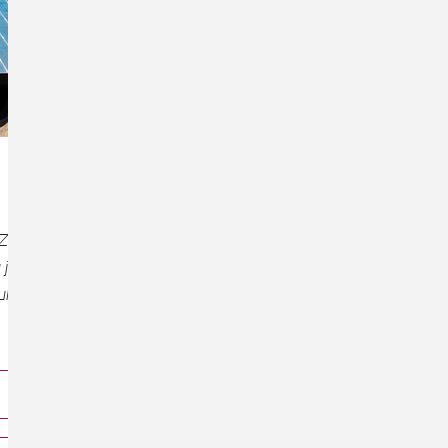
hr Zuhause maßgeschneidert. Wir nutzen
 jede Dachform – durch eine optimale
ktionen sind kein Problem.