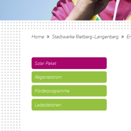
Home
Stadtwerke Rietberg-Langenberg
En
Solar Paket
Regionalstrom
Förderprogramme
Ladestationen