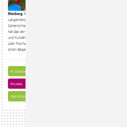
Rietberg
Am 07.07.2025 waren wir mit den Stadtwerken Rietberg -
Langenberg GmbH beim Sommerfest von Radio Gütersloh im
Gartenschaupark Rietberg vertreten. Auch wenn es kalt und windig war,
hat das der guten Stimmung keinen Abbruch getan. Unsere Kundinnen
und Kunden haben sich über viele interessante Gespräche und natürlich
über frisches Popcorn gefreut. Es war ein rundum gelungener Tag mit
tollen Begegnungen.
Ihr Stadtwerk
Aktuelles
Jobs & Karriere