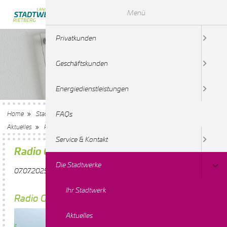
Menü
Privatkunden
Geschäftskunden
Energiedienstleistungen
FAQs
Home
Stadtwerke Rietberg-Langenberg
Die Stadtwerke
Aktuelles
Radio Gütersloh Sommerfest
Service & Kontakt
Radio Gütersloh Sommerfest
Die Stadtwerke
07.07.2025 12:37
von Daniela Rodriguez
Ihr Stadtwerk
Radio Gütersloh im Gartenschaupark Rietberg !
Aktuelles